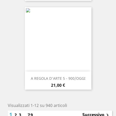
A REGOLA D'ARTE 5 - 900/OGGI
Prezzo
21,00 €
Visualizzati 1-12 su 940 articoli
1
Successivo
2
3
…
79
