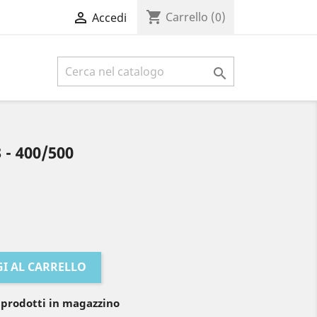
shopping_cart

Carrello
(0)
Accedi

- 400/500
I AL CARRELLO
 prodotti in magazzino