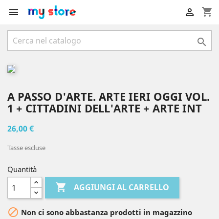
shopping_cart



A PASSO D'ARTE. ARTE IERI OGGI VOL.
1 + CITTADINI DELL'ARTE + ARTE INT
26,00 €
Tasse escluse
Quantità

AGGIUNGI AL CARRELLO

Non ci sono abbastanza prodotti in magazzino