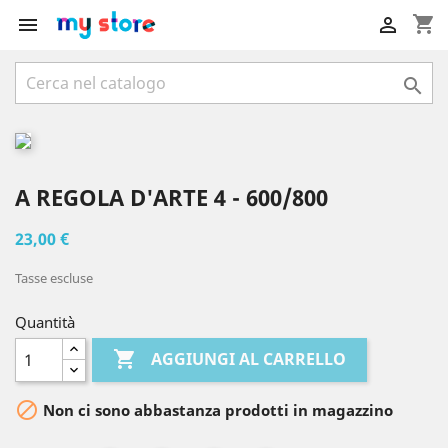
shopping_cart



A REGOLA D'ARTE 4 - 600/800
23,00 €
Tasse escluse
Quantità

AGGIUNGI AL CARRELLO

Non ci sono abbastanza prodotti in magazzino