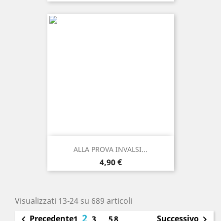
ALLA PROVA INVALSI...
Prezzo
4,90 €
Visualizzati 13-24 su 689 articoli
2
Precedente
Successivo

1
3
…
58
