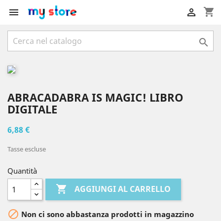
shopping_cart



ABRACADABRA IS MAGIC! LIBRO
DIGITALE
6,88 €
Tasse escluse
Quantità

AGGIUNGI AL CARRELLO

Non ci sono abbastanza prodotti in magazzino