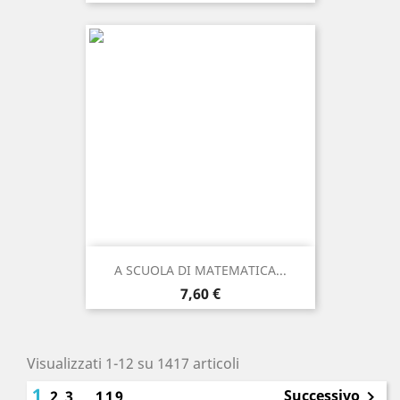
A SCUOLA DI MATEMATICA...
Prezzo
7,60 €
Visualizzati 1-12 su 1417 articoli
1
Successivo
2
3
…
119
