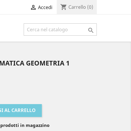
shopping_cart

Carrello
(0)
Accedi

EMATICA GEOMETRIA 1
I AL CARRELLO
 prodotti in magazzino