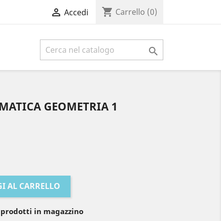
shopping_cart

Carrello
(0)
Accedi

EMATICA GEOMETRIA 1
I AL CARRELLO
 prodotti in magazzino