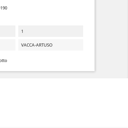
0190
1
VACCA-ARTUSO
otto