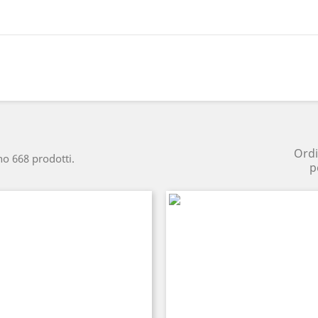
Ord
no 668 prodotti.
p