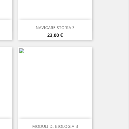
Anteprima

NAVIGARE STORIA 3
Prezzo
23,00 €
Anteprima

MODULI DI BIOLOGIA B