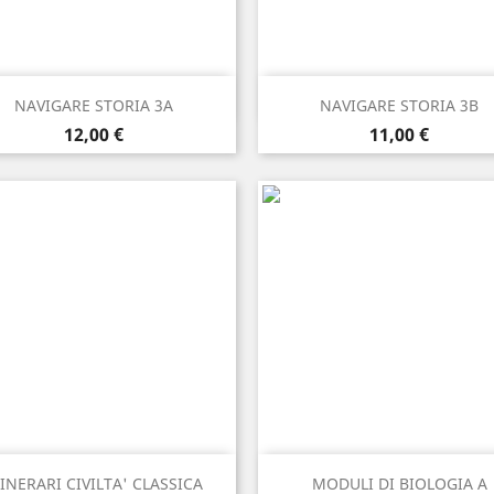
Anteprima
Anteprima


NAVIGARE STORIA 3A
NAVIGARE STORIA 3B
Prezzo
Prezzo
12,00 €
11,00 €
Anteprima
Anteprima


TINERARI CIVILTA' CLASSICA
MODULI DI BIOLOGIA A