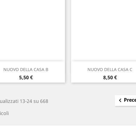
Anteprima
Anteprima


NUOVO DELLA CASA B
NUOVO DELLA CASA C
Prezzo
Prezzo
5,50 €
8,50 €
Prec

ualizzati 13-24 su 668
icoli