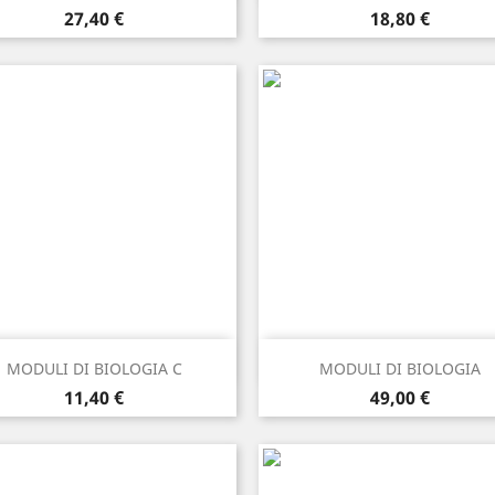
Prezzo
Prezzo
27,40 €
18,80 €
Anteprima
Anteprima


MODULI DI BIOLOGIA C
MODULI DI BIOLOGIA
Prezzo
Prezzo
11,40 €
49,00 €