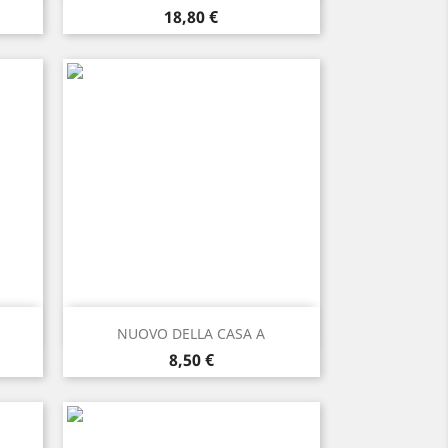
Prezzo
18,80 €
Anteprima

NUOVO DELLA CASA A
Prezzo
8,50 €