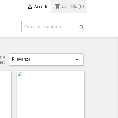
shopping_cart

Carrello
(0)
Accedi

ina
Rilevanza

er: