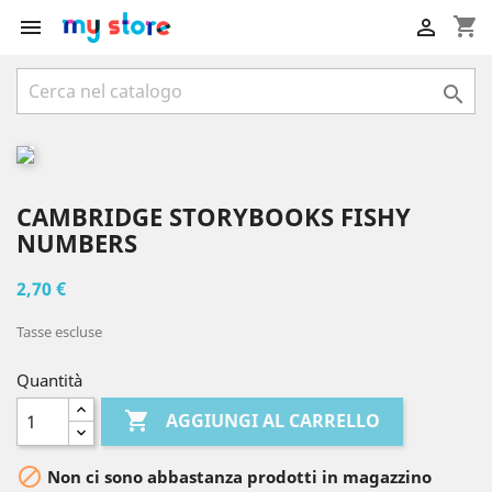
shopping_cart



CAMBRIDGE STORYBOOKS FISHY
NUMBERS
2,70 €
Tasse escluse
Quantità

AGGIUNGI AL CARRELLO

Non ci sono abbastanza prodotti in magazzino