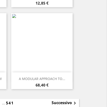
Prezzo
12,85 €
Anteprima

M
A MODULAR APPROACH TO...
Prezzo
68,40 €
Successivo
3
…
541
