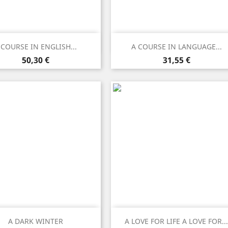
Anteprima
Anteprima


 COURSE IN ENGLISH...
A COURSE IN LANGUAGE...
Prezzo
Prezzo
50,30 €
31,55 €
Anteprima
Anteprima


A DARK WINTER
A LOVE FOR LIFE A LOVE FOR...