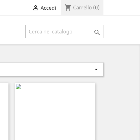
shopping_cart

Carrello
(0)
Accedi

