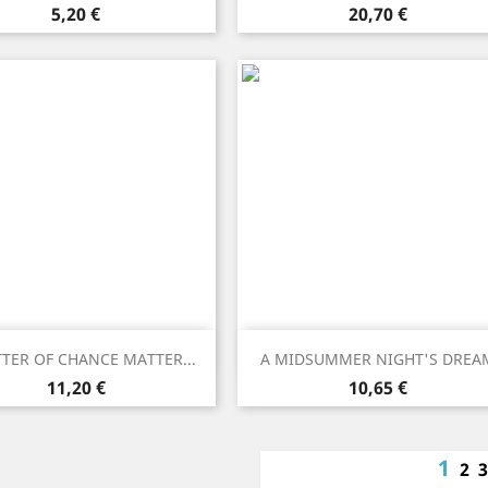
Prezzo
Prezzo
5,20 €
20,70 €
Anteprima
Anteprima


TER OF CHANCE MATTER...
A MIDSUMMER NIGHT'S DREA
Prezzo
Prezzo
11,20 €
10,65 €
1
2