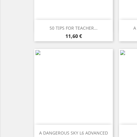
Anteprima

50 TIPS FOR TEACHER...
A
Prezzo
11,60 €
Anteprima

A DANGEROUS SKY L6 ADVANCED