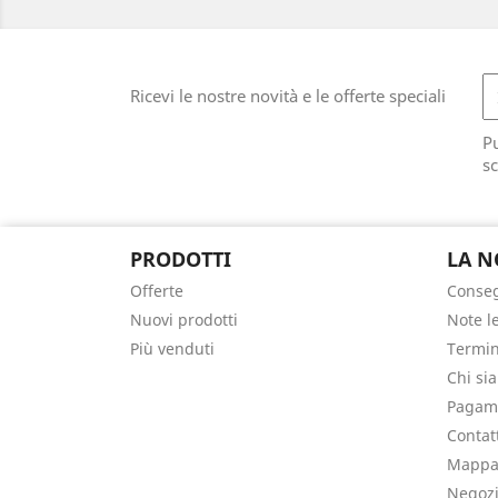
Ricevi le nostre novità e le offerte speciali
Pu
sc
PRODOTTI
LA N
Offerte
Conse
Nuovi prodotti
Note l
Più venduti
Termin
Chi si
Pagame
Contat
Mappa 
Negoz