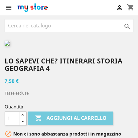
shopping_cart



LO SAPEVI CHE? ITINERARI STORIA
GEOGRAFIA 4
7,50 €
Tasse escluse
Quantità

AGGIUNGI AL CARRELLO

Non ci sono abbastanza prodotti in magazzino