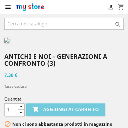
shopping_cart



ANTICHI E NOI - GENERAZIONI A
CONFRONTO (3)
7,30 €
Tasse escluse
Quantità

AGGIUNGI AL CARRELLO

Non ci sono abbastanza prodotti in magazzino