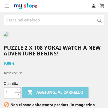
shopping_cart



PUZZLE 2 X 108 YOKAI WATCH A NEW
ADVENTURE BEGINS!
9,99 €
Tasse escluse
Quantità

AGGIUNGI AL CARRELLO

Non ci sono abbastanza prodotti in magazzino