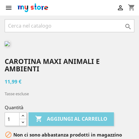
shopping_cart



CAROTINA MAXI ANIMALI E
AMBIENTI
11,99 €
Tasse escluse
Quantità

AGGIUNGI AL CARRELLO

Non ci sono abbastanza prodotti in magazzino