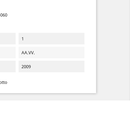
5060
1
AA.VV.
2009
otto