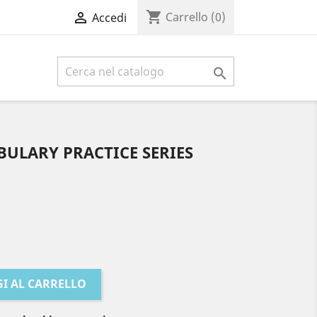
shopping_cart

Carrello
(0)
Accedi

ULARY PRACTICE SERIES
I AL CARRELLO