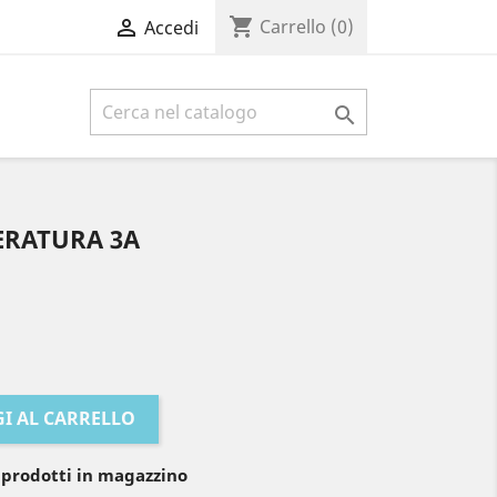
shopping_cart

Carrello
(0)
Accedi

ERATURA 3A
I AL CARRELLO
 prodotti in magazzino