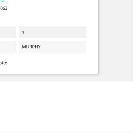
4063
1
MURPHY
otto