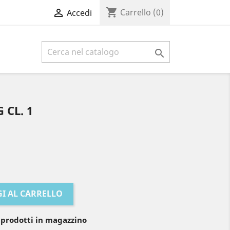
shopping_cart

Carrello
(0)
Accedi

 CL. 1
I AL CARRELLO
 prodotti in magazzino