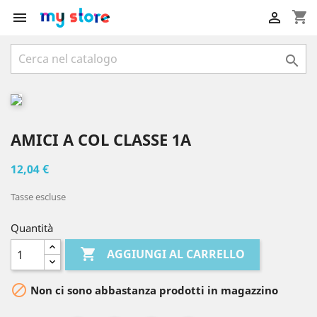
shopping_cart



AMICI A COL CLASSE 1A
12,04 €
Tasse escluse
Quantità

AGGIUNGI AL CARRELLO

Non ci sono abbastanza prodotti in magazzino