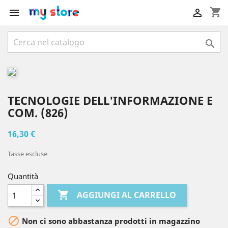
shopping_cart



TECNOLOGIE DELL'INFORMAZIONE E
COM. (826)
16,30 €
Tasse escluse
Quantità

AGGIUNGI AL CARRELLO

Non ci sono abbastanza prodotti in magazzino