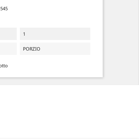
2545
1
PORZIO
otto