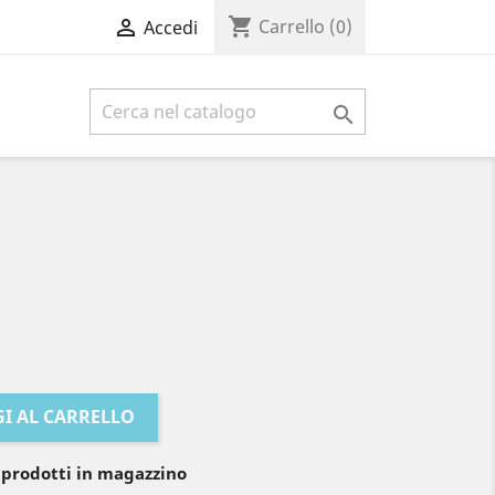
shopping_cart

Carrello
(0)
Accedi

I AL CARRELLO
 prodotti in magazzino