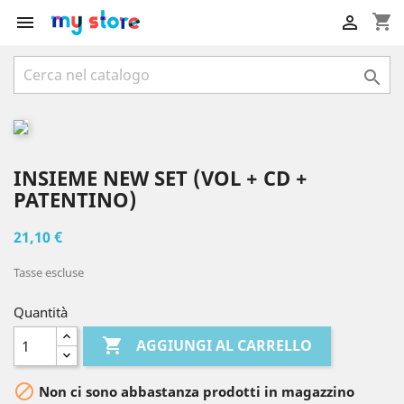
shopping_cart



INSIEME NEW SET (VOL + CD +
PATENTINO)
21,10 €
Tasse escluse
Quantità

AGGIUNGI AL CARRELLO

Non ci sono abbastanza prodotti in magazzino