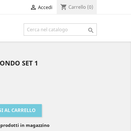
shopping_cart

Carrello
(0)
Accedi

MONDO SET 1
I AL CARRELLO
 prodotti in magazzino