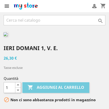
shopping_cart



IERI DOMANI 1, V. E.
26,30 €
Tasse escluse
Quantità

AGGIUNGI AL CARRELLO

Non ci sono abbastanza prodotti in magazzino