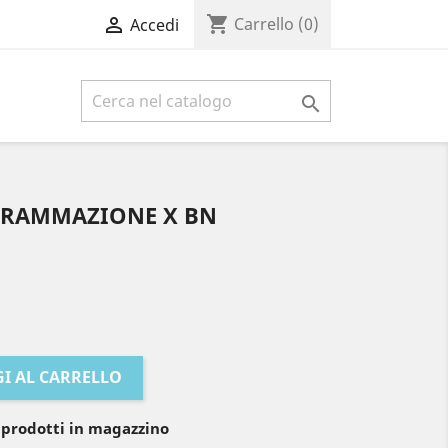
shopping_cart

Carrello
(0)
Accedi

GRAMMAZIONE X BN
I AL CARRELLO
 prodotti in magazzino