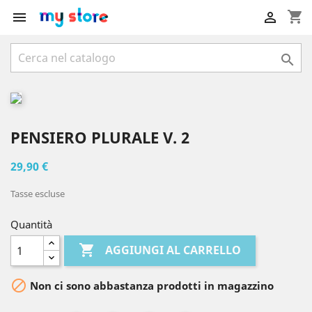
shopping_cart



PENSIERO PLURALE V. 2
29,90 €
Tasse escluse
Quantità

AGGIUNGI AL CARRELLO

Non ci sono abbastanza prodotti in magazzino