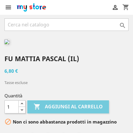
shopping_cart



FU MATTIA PASCAL (IL)
6,80 €
Tasse escluse
Quantità

AGGIUNGI AL CARRELLO

Non ci sono abbastanza prodotti in magazzino