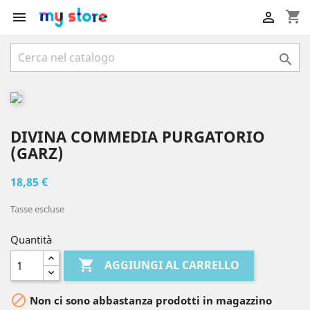
shopping_cart



DIVINA COMMEDIA PURGATORIO
(GARZ)
18,85 €
Tasse escluse
Quantità

AGGIUNGI AL CARRELLO

Non ci sono abbastanza prodotti in magazzino