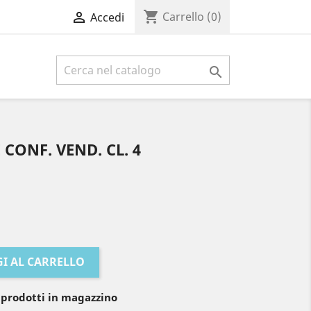
shopping_cart

Carrello
(0)
Accedi

 CONF. VEND. CL. 4
I AL CARRELLO
 prodotti in magazzino