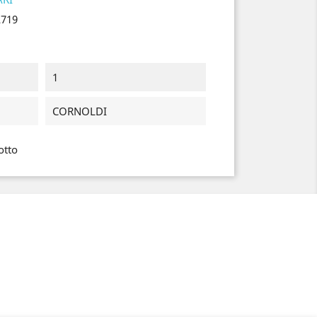
2719
1
CORNOLDI
otto