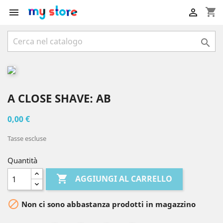
shopping_cart



A CLOSE SHAVE: AB
0,00 €
Tasse escluse
Quantità

AGGIUNGI AL CARRELLO

Non ci sono abbastanza prodotti in magazzino