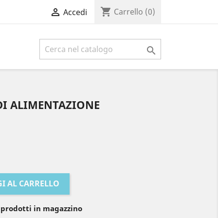
shopping_cart

Carrello
(0)
Accedi

DI ALIMENTAZIONE
I AL CARRELLO
 prodotti in magazzino