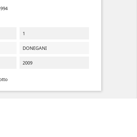
5994
1
DONEGANI
2009
otto