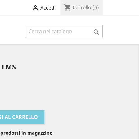
shopping_cart

Carrello
(0)
Accedi

 LMS
I AL CARRELLO
 prodotti in magazzino