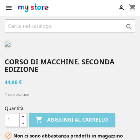
shopping_cart



CORSO DI MACCHINE. SECONDA
EDIZIONE
44,80 €
Tasse escluse
Quantità

AGGIUNGI AL CARRELLO

Non ci sono abbastanza prodotti in magazzino