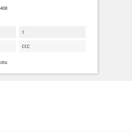
9408
1
CCC
otto