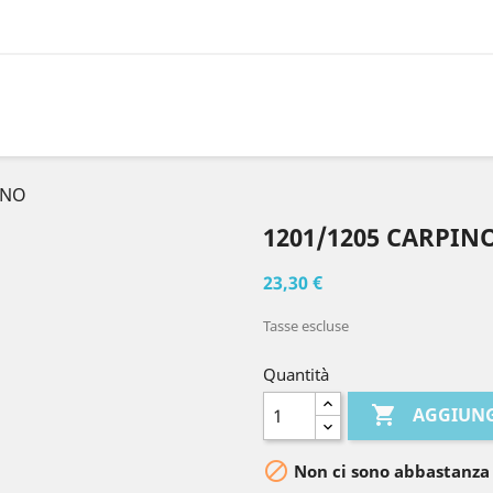
INO
1201/1205 CARPIN
23,30 €
Tasse escluse
Quantità

AGGIUNG

Non ci sono abbastanza