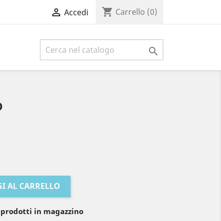
shopping_cart

Carrello
(0)
Accedi

O
I AL CARRELLO
 prodotti in magazzino