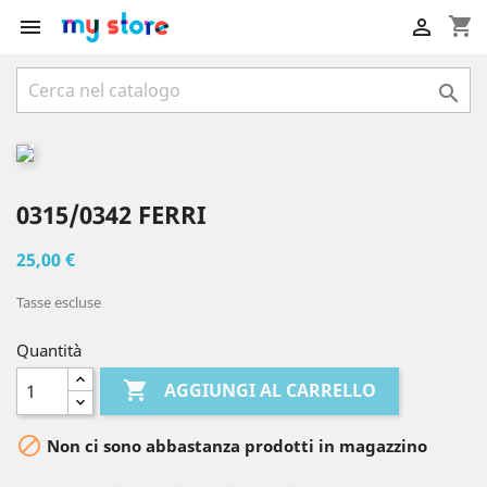
shopping_cart



0315/0342 FERRI
25,00 €
Tasse escluse
Quantità

AGGIUNGI AL CARRELLO

Non ci sono abbastanza prodotti in magazzino