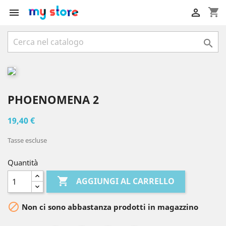
shopping_cart



PHOENOMENA 2
19,40 €
Tasse escluse
Quantità

AGGIUNGI AL CARRELLO

Non ci sono abbastanza prodotti in magazzino