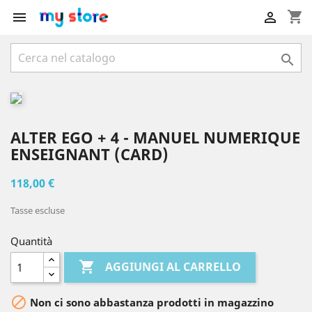
shopping_cart



ALTER EGO + 4 - MANUEL NUMERIQUE
ENSEIGNANT (CARD)
118,00 €
Tasse escluse
Quantità

AGGIUNGI AL CARRELLO

Non ci sono abbastanza prodotti in magazzino