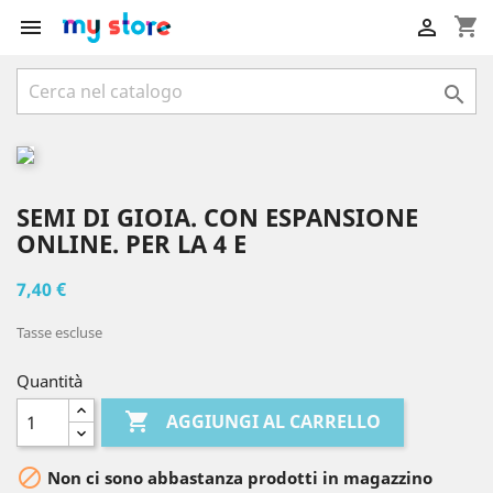
shopping_cart



SEMI DI GIOIA. CON ESPANSIONE
ONLINE. PER LA 4 E
7,40 €
Tasse escluse
Quantità

AGGIUNGI AL CARRELLO

Non ci sono abbastanza prodotti in magazzino