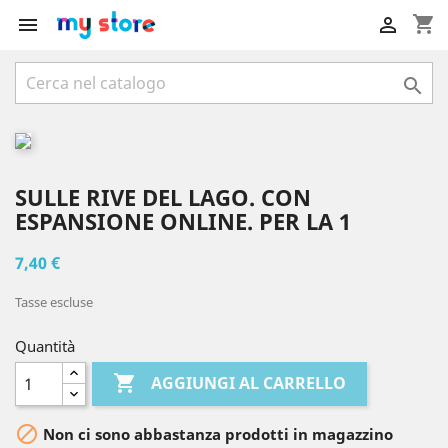
shopping_cart



SULLE RIVE DEL LAGO. CON
ESPANSIONE ONLINE. PER LA 1
7,40 €
Tasse escluse
Quantità

AGGIUNGI AL CARRELLO

Non ci sono abbastanza prodotti in magazzino