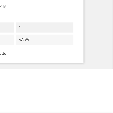
1926
1
AA.VV.
otto