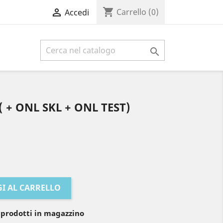
shopping_cart

Carrello
(0)
Accedi

 ( + ONL SKL + ONL TEST)
I AL CARRELLO
 prodotti in magazzino