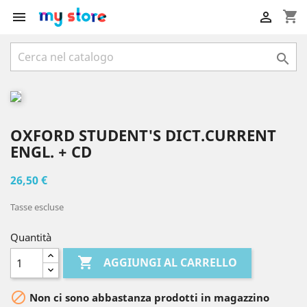
shopping_cart



OXFORD STUDENT'S DICT.CURRENT
ENGL. + CD
26,50 €
Tasse escluse
Quantità

AGGIUNGI AL CARRELLO

Non ci sono abbastanza prodotti in magazzino