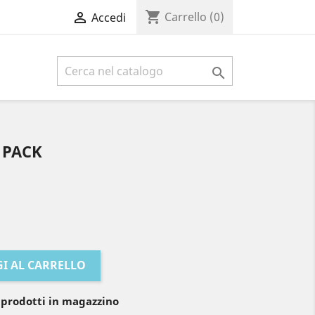
shopping_cart

Carrello
(0)
Accedi

 PACK
I AL CARRELLO
 prodotti in magazzino