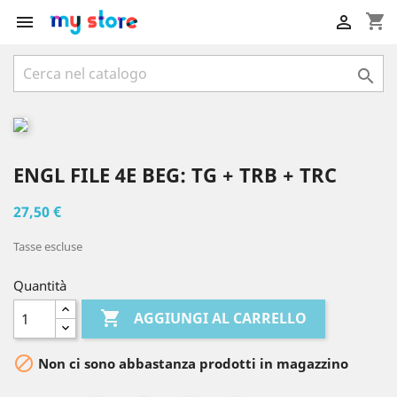
shopping_cart



ENGL FILE 4E BEG: TG + TRB + TRC
27,50 €
Tasse escluse
Quantità

AGGIUNGI AL CARRELLO

Non ci sono abbastanza prodotti in magazzino