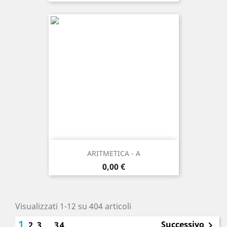
ARITMETICA - A
Prezzo
0,00 €
Visualizzati 1-12 su 404 articoli
1
Successivo
2
3
…
34
