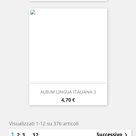
ALBUM LINGUA ITALIANA 3
Prezzo
4,70 €
Visualizzati 1-12 su 376 articoli
1
Successivo
2
3
…
32
