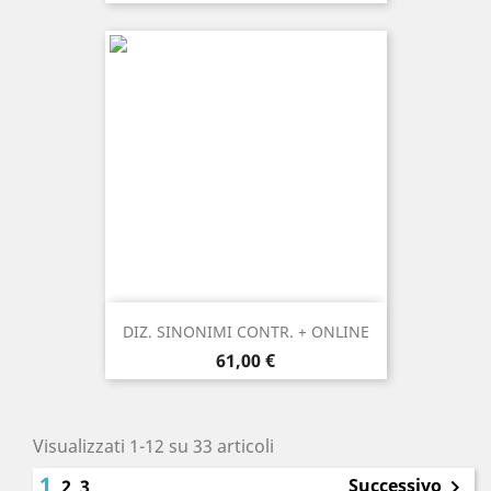
DIZ. SINONIMI CONTR. + ONLINE
Prezzo
61,00 €
Visualizzati 1-12 su 33 articoli
1
Successivo
2
3
