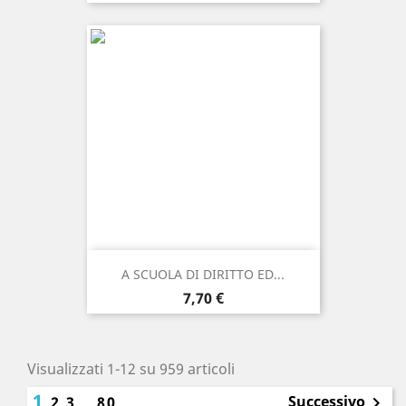
A SCUOLA DI DIRITTO ED...
Prezzo
7,70 €
Visualizzati 1-12 su 959 articoli
1
Successivo
2
3
…
80
