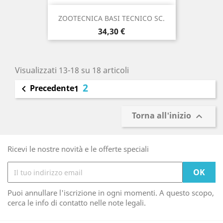
ZOOTECNICA BASI TECNICO SC.
Prezzo
34,30 €
Visualizzati 13-18 su 18 articoli
2
Precedente

1
Torna all'inizio

Ricevi le nostre novità e le offerte speciali
Puoi annullare l'iscrizione in ogni momenti. A questo scopo,
cerca le info di contatto nelle note legali.