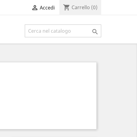
shopping_cart

Carrello
(0)
Accedi
