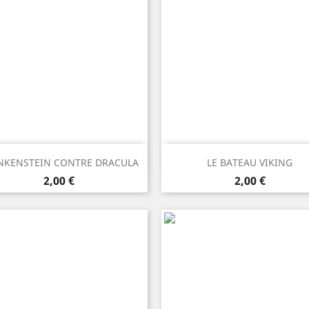
Anteprima
Anteprima


NKENSTEIN CONTRE DRACULA
LE BATEAU VIKING
Prezzo
Prezzo
2,00 €
2,00 €