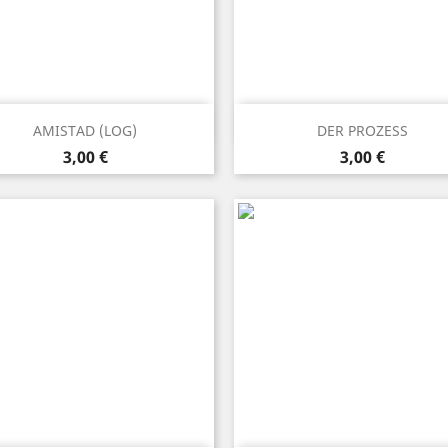
Anteprima
Anteprima


AMISTAD (LOG)
DER PROZESS
Prezzo
Prezzo
3,00 €
3,00 €