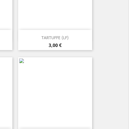
Anteprima

TARTUFFE (LF)
Prezzo
3,00 €