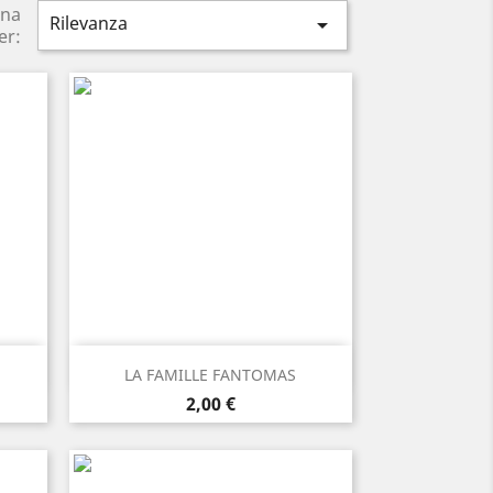
ina
Rilevanza

er:
Anteprima

LA FAMILLE FANTOMAS
Prezzo
2,00 €