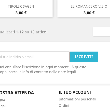
Anteprima
Anteprima


TIROLER SAGEN
EL ROMANCERO VIEJO
Prezzo
Prezzo
3,00 €
3,00 €
ualizzati 1-12 su 18 articoli
oi annullare l'iscrizione in ogni momenti. A questo
opo, cerca le info di contatto nelle note legali.
OSTRA AZIENDA
IL TUO ACCOUNT
Informazioni personali
gna
Ordini
egali