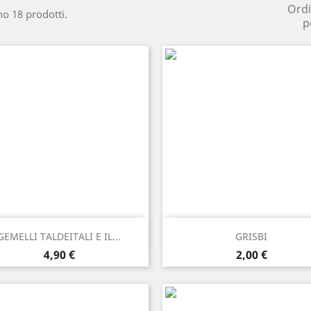
Ord
no 18 prodotti.
p
Anteprima
Anteprima


GEMELLI TALDEITALI E IL...
GRISBI
Prezzo
Prezzo
4,90 €
2,00 €