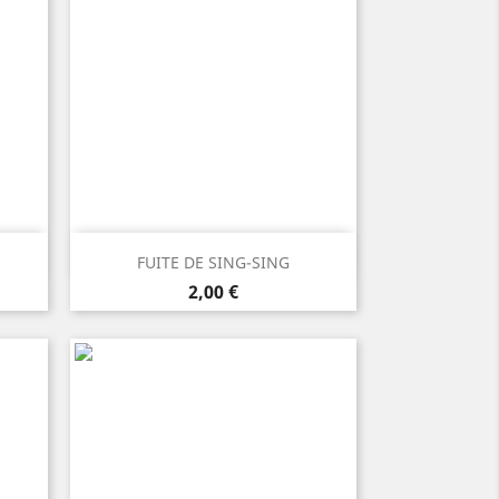
Anteprima

FUITE DE SING-SING
Prezzo
2,00 €