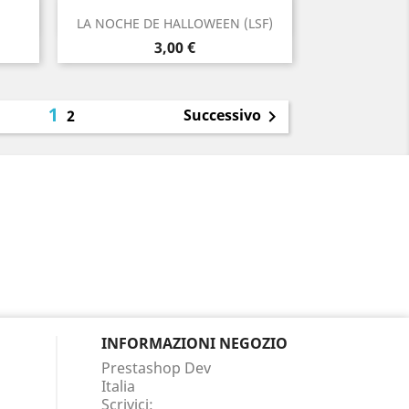
Anteprima

LA NOCHE DE HALLOWEEN (LSF)
Prezzo
3,00 €
1
Successivo
2

INFORMAZIONI NEGOZIO
Prestashop Dev
Italia
Scrivici: